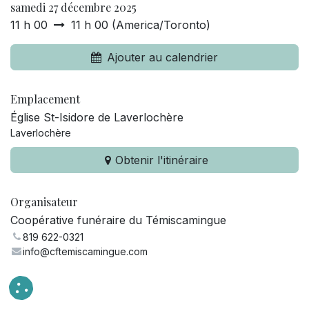
samedi 27 décembre 2025
11 h 00
11 h 00
(
America/Toronto
)
Ajouter au calendrier
Emplacement
Église St-Isidore de Laverlochère
Laverlochère
Obtenir l'itinéraire
Organisateur
Coopérative funéraire du Témiscamingue
819 622-0321
info@cftemiscamingue.com