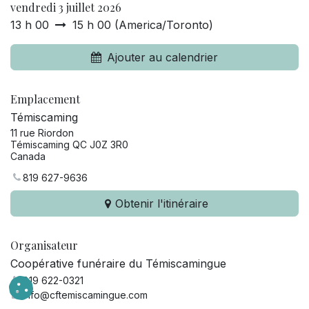
vendredi 3 juillet 2026
13 h 00
15 h 00
(
America/Toronto
)
Ajouter au calendrier
Emplacement
Témiscaming
11 rue Riordon
Témiscaming QC J0Z 3R0
Canada
819 627-9636
Obtenir l'itinéraire
Organisateur
Coopérative funéraire du Témiscamingue
819 622-0321
info@cftemiscamingue.com