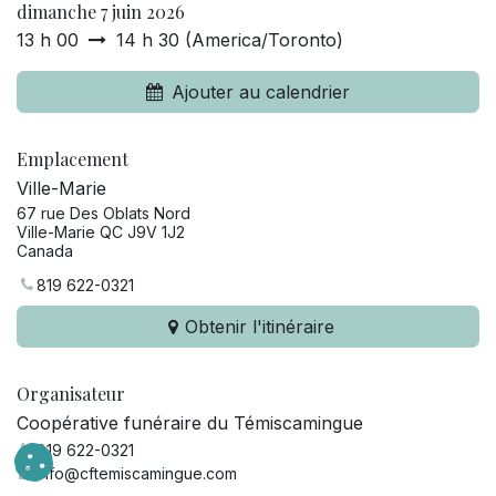
dimanche 7 juin 2026
13 h 00
14 h 30
(
America/Toronto
)
Ajouter au calendrier
Emplacement
Ville-Marie
67 rue Des Oblats Nord
Ville-Marie QC J9V 1J2
Canada
819 622-0321
Obtenir l'itinéraire
Organisateur
Coopérative funéraire du Témiscamingue
819 622-0321
info@cftemiscamingue.com