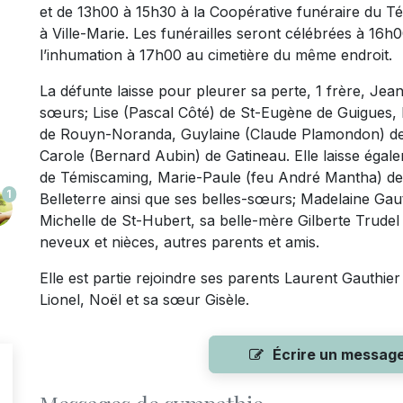
et de 13h00 à 15h30 à la Coopérative funéraire du T
à Ville-Marie. Les funérailles seront célébrées à 16h0
l’inhumation à 17h00 au cimetière du même endroit.
La défunte laisse pour pleurer sa perte, 1 frère, Jea
sœurs; Lise (Pascal Côté) de St-Eugène de Guigues, N
de Rouyn-Noranda, Guylaine (Claude Plamondon) de
Carole (Bernard Aubin) de Gatineau. Elle laisse égal
de Témiscaming, Marie-Paule (feu André Mantha) de 
1
Belleterre ainsi que ses belles-sœurs; Madelaine Gau
Michelle de St-Hubert, sa belle-mère Gilberte Trudel 
neveux et nièces, autres parents et amis.
Elle est partie rejoindre ses parents Laurent Gauthier 
Lionel, Noël et sa sœur Gisèle.
Écrire un messag