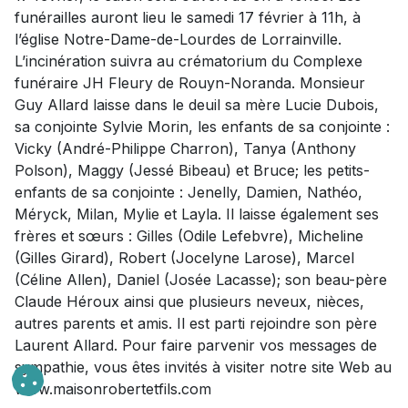
funérailles auront lieu le samedi 17 février à 11h, à
l’église Notre-Dame-de-Lourdes de Lorrainville.
L’incinération suivra au crématorium du Complexe
funéraire JH Fleury de Rouyn-Noranda. Monsieur
Guy Allard laisse dans le deuil sa mère Lucie Dubois,
sa conjointe Sylvie Morin, les enfants de sa conjointe :
Vicky (André-Philippe Charron), Tanya (Anthony
Polson), Maggy (Jessé Bibeau) et Bruce; les petits-
enfants de sa conjointe : Jenelly, Damien, Nathéo,
Méryck, Milan, Mylie et Layla. Il laisse également ses
frères et sœurs : Gilles (Odile Lefebvre), Micheline
(Gilles Girard), Robert (Jocelyne Larose), Marcel
(Céline Allen), Daniel (Josée Lacasse); son beau-père
Claude Héroux ainsi que plusieurs neveux, nièces,
autres parents et amis. Il est parti rejoindre son père
Laurent Allard. Pour faire parvenir vos messages de
sympathie, vous êtes invités à visiter notre site Web au
www.maisonrobertetfils.com