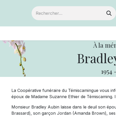
ts
Devenir membre
Votre coopérative
À la mé
Bradle
1954
La Coopérative funéraire du Témiscamingue vous in
époux de Madame Suzanne Ethier de Témiscaming. Il 
Monsieur Bradley Aubin laisse dans le deuil son épous
Brassard), son garçon Jordan (Amanda Brown), ses pet