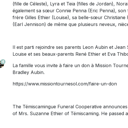
(fille de Céleste), Lyra et Teia (filles de Jordan), Nor
également sa sœur Connie Penna (Eric Penna), son f
frère Gilles Ethier (Louise), sa belle-sœur Christiane
(Earl Jennison) de même que plusieurs neveux, nièces
Il est parti rejoindre ses parents Leon Aubin et Jean
Louise et ses beaux-parents René Ethier et Eva Thib
4
La famille vous invite à faire un don à Mission Tou
Bradley Aubin.
https://www.missiontournesol.com/faire-un-don
The Témiscamingue Funeral Cooperative announces t
of Mrs. Suzanne Ethier of Témiscaming. He passed a