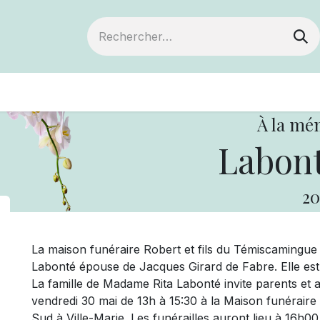
ts
Devenir membre
Votre coopérative
À la mé
Labont
20
La maison funéraire Robert et fils du Témiscamingu
Labonté épouse de Jacques Girard de Fabre. Elle est 
La famille de Madame Rita Labonté invite parents et ami
vendredi 30 mai de 13h à 15:30 à la Maison funéraire
Sud à Ville-Marie. Les funérailles auront lieu à 16h00