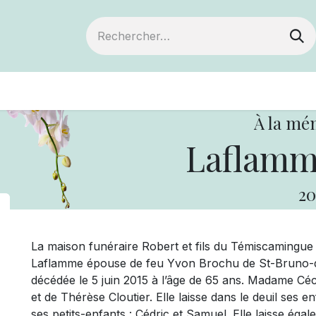
ts
Devenir membre
Votre coopérative
À la mé
Laflamme
20
La maison funéraire Robert et fils du Témiscamingu
Laflamme épouse de feu Yvon Brochu de St-Bruno-de-
décédée le 5 juin 2015 à l’âge de 65 ans. Madame Céci
et de Thérèse Cloutier. Elle laisse dans le deuil ses e
ses petits-enfants : Cédric et Samuel. Elle laisse éga