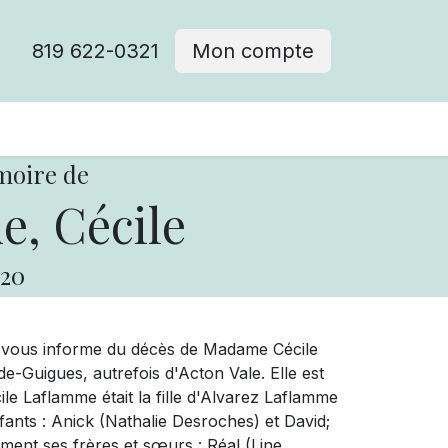
819 622-0321
Mon compte
moire de
, Cécile
20
e vous informe du décès de Madame Cécile
Guigues, autrefois d'Acton Vale. Elle est
le Laflamme était la fille d'Alvarez Laflamme
nfants : Anick (Nathalie Desroches) et David;
lement ses frères et sœurs : Réal (Line