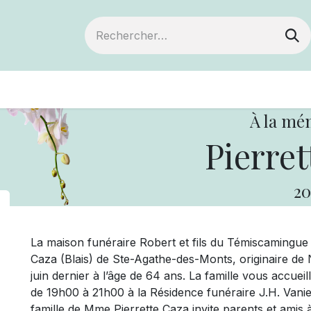
ts
Devenir membre
Votre coopérative
À la mé
Pierret
20
La maison funéraire Robert et fils du Témiscamingu
Caza (Blais) de Ste-Agathe-des-Monts, originaire de
juin dernier à l’âge de 64 ans. La famille vous accueil
de 19h00 à 21h00 à la Résidence funéraire J.H. Vanie
famille de Mme Pierrette Caza invite parents et amis à 