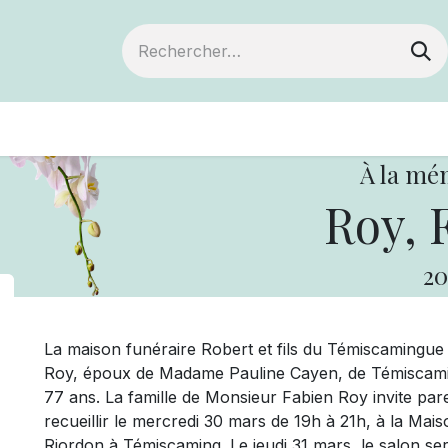
ts
Devenir membre
Votre coopérative
À la mé
Roy, 
20
La maison funéraire Robert et fils du Témiscamingu
Roy, époux de Madame Pauline Cayen, de Témiscaming
77 ans. La famille de Monsieur Fabien Roy invite pare
recueillir le mercredi 30 mars de 19h à 21h, à la Maiso
Riordon à Témiscaming. Le jeudi 31 mars, le salon ser