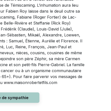
rèse de Témiscaming. L’inhumation aura lieu
r Fabien Roy laisse dans le deuil outre sa
scaming, Fabiane (Roger Fortier) de Lac-
 Belle-Rivière et Steffanie (Rick Roy)
Frédérik (Claudie), Louis-David (Julie),
 Ian-Sébastien, Mikaël, Alexandre, Loewen,
nts : Samuel, Étienne, Aurélie et Florence. Il
ré, Luc, Reine, François, Jean-Paul et
, neveux, nièces, cousins, cousines de même
 rejoindre son père Zéphir, sa mère Carmen
e et son petit-fils Pierre-Gabriel. La famille
 du cancer ou à un organisme communautaire
65+). Pour faire parvenir vos messages de
b au www.maisonrobertetfils.com
e de sympathie