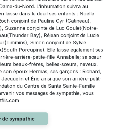
-Dame-du-Nord. L’inhumation suivra au
laisse dans le deuil ses enfants : Noëlla
och conjoint de Pauline Cyr (Gatineau),
), Suzanne conjointe de Luc Goulet(Notre-
au(Thunder Bay), Réjean conjoint de Lucie
ur(Timmins), Simon conjoint de Sylvie
(South Porcupine). Elle laisse également ses
rrière-arrière-petite-fille Annabelle; sa sœur
sieurs beaux-frères, belles-sœurs, neveux,
ndre son époux Hermas, ses garçons : Richard,
Jacquelin et Éric ainsi que son arrière-petit-
fondation du Centre de Santé Sainte-Famille
 parvenir vos messages de sympathie, vous
tfils.com
e de sympathie