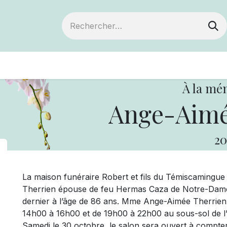
ts
Devenir membre
Votre coopérative
À la mé
Ange-Aimé
20
La maison funéraire Robert et fils du Témiscaming
Therrien épouse de feu Hermas Caza de Notre-Dame-
dernier à l’âge de 86 ans. Mme Ange-Aimée Therrien
14h00 à 16h00 et de 19h00 à 22h00 au sous-sol de 
Samedi le 30 octobre, le salon sera ouvert à compter