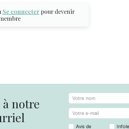
u
Se connecter
pour devenir
membre
à notre
rriel
Avis de
Infole