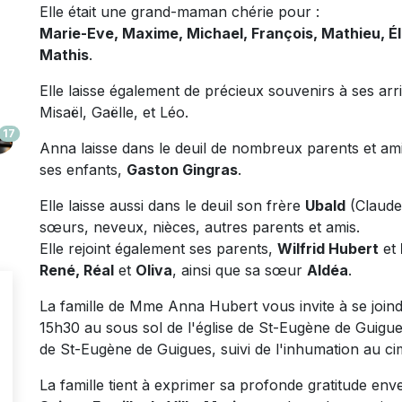
Elle était une grand-maman chérie pour :
Marie-Eve, Maxime, Michael, François, Mathieu, Élo
Mathis
.
Elle laisse également de précieux souvenirs à ses arri
Misaël, Gaëlle, et Léo.
17
Anna laisse dans le deuil de nombreux parents et amis.
ses enfants,
Gaston Gingras
.
Elle laisse aussi dans le deuil son frère
Ubald
(Claudet
sœurs, neveux, nièces, autres parents et amis.
Elle rejoint également ses parents,
Wilfrid Hubert
et
René, Réal
et
Oliva
, ainsi que sa sœur
Aldéa
.
La famille de Mme Anna Hubert vous invite à se joind
15h30 au sous sol de l'église de St-Eugène de Guigues
de St-Eugène de Guigues, suivi de l'inhumation au c
La famille tient à exprimer sa profonde gratitude en