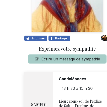
Imprimer
Partager
Exprimez votre sympathie
Écrire un message de sympathie
Condoléances
13 h 30
à
15 h 30
Lieu :
sous-sol de l'église
SAMEDI
de Saint-Eugène-de-