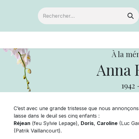
ts
Devenir membre
Votre coopérative
À la mé
Anna 
1942
C’est avec une grande tristesse que nous annonçons
laisse dans le deuil ses cinq enfants :
Réjean
(feu Sylvie Lepage),
Doris
,
Caroline
(Luc Gau
(Patrik Vaillancourt).