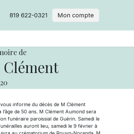
819 622-0321
Mon compte
moire de
 Clément
20
e vous informe du décès de M Clément
r à l’âge de 50 ans. M Clément Aumond sera
on funéraire paroissial de Guérin. Samedi le
unérailles auront lieu, samedi le 9 février à
on suivra au crématorium de Rouyn-Noranda. M