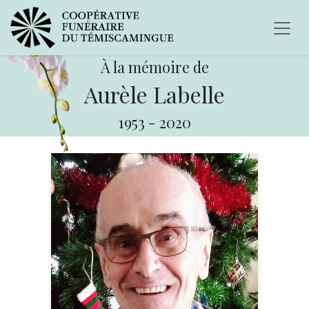
À la mémoire de
Aurèle Labelle
1953
-
2020