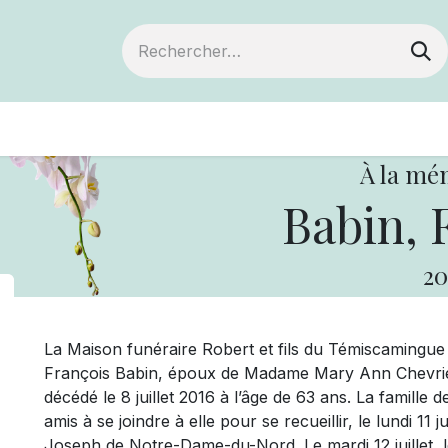
ts
Devenir membre
Votre coopérative
À la mé
Babin, 
20
La Maison funéraire Robert et fils du Témiscamingu
François Babin, époux de Madame Mary Ann Chevrier
décédé le 8 juillet 2016 à l’âge de 63 ans. La famille
amis à se joindre à elle pour se recueillir, le lundi 11 j
Joseph de Notre-Dame-du-Nord. Le mardi 12 juillet, l