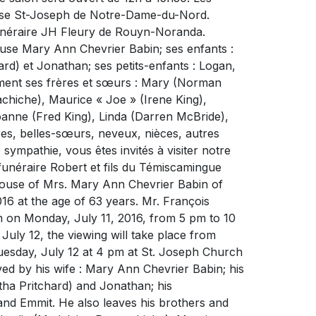
l’église St-Joseph de Notre-Dame-du-Nord.
funéraire JH Fleury de Rouyn-Noranda.
ouse Mary Ann Chevrier Babin; ses enfants :
d) et Jonathan; ses petits-enfants : Logan,
lement ses frères et sœurs : Mary (Norman
achiche), Maurice « Joe » (Irene King),
oanne (Fred King), Linda (Darren McBride),
es, belles-sœurs, neveux, nièces, autres
sympathie, vous êtes invités à visiter notre
unéraire Robert et fils du Témiscamingue
pouse of Mrs. Mary Ann Chevrier Babin of
 at the age of 63 years. Mr. François
hem on Monday, July 11, 2016, from 5 pm to 10
uly 12, the viewing will take place from
uesday, July 12 at 4 pm at St. Joseph Church
ed by his wife : Mary Ann Chevrier Babin; his
ha Pritchard) and Jonathan; his
and Emmit. He also leaves his brothers and