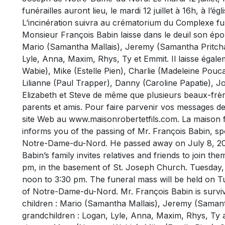
funérailles auront lieu, le mardi 12 juillet à 16h, à 
L’incinération suivra au crématorium du Complexe 
Monsieur François Babin laisse dans le deuil son ép
Mario (Samantha Mallais), Jeremy (Samantha Pritchar
Lyle, Anna, Maxim, Rhys, Ty et Emmit. Il laisse éga
Wabie), Mike (Estelle Pien), Charlie (Madeleine Pouc
Lilianne (Paul Trapper), Danny (Caroline Papatie), J
Elizabeth et Steve de même que plusieurs beaux-frèr
parents et amis. Pour faire parvenir vos messages de 
site Web au www.maisonrobertetfils.com. La maison f
informs you of the passing of Mr. François Babin, s
Notre-Dame-du-Nord. He passed away on July 8, 2016
Babin’s family invites relatives and friends to join t
pm, in the basement of St. Joseph Church. Tuesday, J
noon to 3:30 pm. The funeral mass will be held on T
of Notre-Dame-du-Nord. Mr. François Babin is surviv
children : Mario (Samantha Mallais), Jeremy (Samant
grandchildren : Logan, Lyle, Anna, Maxim, Rhys, Ty 