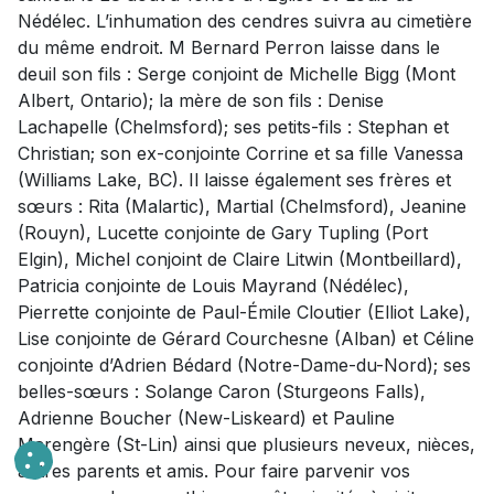
Nédélec. L’inhumation des cendres suivra au cimetière
du même endroit. M Bernard Perron laisse dans le
deuil son fils : Serge conjoint de Michelle Bigg (Mont
Albert, Ontario); la mère de son fils : Denise
Lachapelle (Chelmsford); ses petits-fils : Stephan et
Christian; son ex-conjointe Corrine et sa fille Vanessa
(Williams Lake, BC). Il laisse également ses frères et
sœurs : Rita (Malartic), Martial (Chelmsford), Jeanine
(Rouyn), Lucette conjointe de Gary Tupling (Port
Elgin), Michel conjoint de Claire Litwin (Montbeillard),
Patricia conjointe de Louis Mayrand (Nédélec),
Pierrette conjointe de Paul-Émile Cloutier (Elliot Lake),
Lise conjointe de Gérard Courchesne (Alban) et Céline
conjointe d’Adrien Bédard (Notre-Dame-du-Nord); ses
belles-sœurs : Solange Caron (Sturgeons Falls),
Adrienne Boucher (New-Liskeard) et Pauline
Marengère (St-Lin) ainsi que plusieurs neveux, nièces,
autres parents et amis. Pour faire parvenir vos