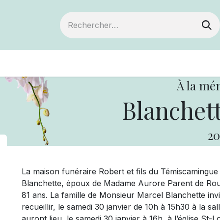
ts
Devenir membre
Votre coopérative
À la mé
Blanchett
20
La maison funéraire Robert et fils du Témiscamingu
Blanchette, époux de Madame Aurore Parent de Roulier
81 ans. La famille de Monsieur Marcel Blanchette invit
recueillir, le samedi 30 janvier de 10h à 15h30 à la s
auront lieu, le samedi 30 janvier à 16h, à l’église St