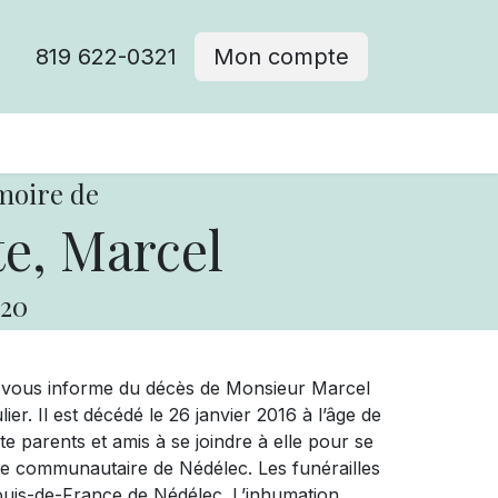
819 622-0321
Mon compte
moire de
e, Marcel
20
e vous informe du décès de Monsieur Marcel
. Il est décédé le 26 janvier 2016 à l’âge de
e parents et amis à se joindre à elle pour se
alle communautaire de Nédélec. Les funérailles
-Louis-de-France de Nédélec. L’inhumation