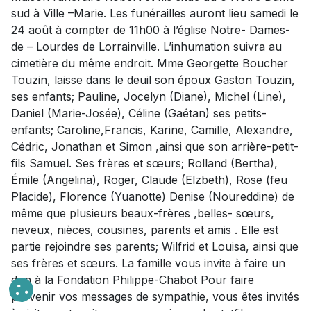
sud à Ville –Marie. Les funérailles auront lieu samedi le
24 août à compter de 11h00 à l’église Notre- Dames-
de – Lourdes de Lorrainville. L’inhumation suivra au
cimetière du même endroit. Mme Georgette Boucher
Touzin, laisse dans le deuil son époux Gaston Touzin,
ses enfants; Pauline, Jocelyn (Diane), Michel (Line),
Daniel (Marie-Josée), Céline (Gaétan) ses petits-
enfants; Caroline,Francis, Karine, Camille, Alexandre,
Cédric, Jonathan et Simon ,ainsi que son arrière-petit-
fils Samuel. Ses frères et sœurs; Rolland (Bertha),
Émile (Angelina), Roger, Claude (Elzbeth), Rose (feu
Placide), Florence (Yuanotte) Denise (Noureddine) de
même que plusieurs beaux-frères ,belles- sœurs,
neveux, nièces, cousines, parents et amis . Elle est
partie rejoindre ses parents; Wilfrid et Louisa, ainsi que
ses frères et sœurs. La famille vous invite à faire un
don à la Fondation Philippe-Chabot Pour faire
parvenir vos messages de sympathie, vous êtes invités