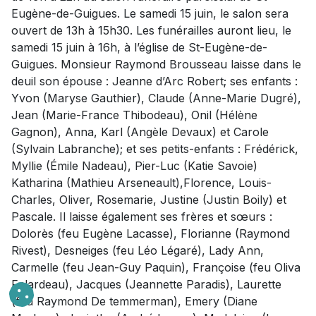
Eugène-de-Guigues. Le samedi 15 juin, le salon sera
ouvert de 13h à 15h30. Les funérailles auront lieu, le
samedi 15 juin à 16h, à l’église de St-Eugène-de-
Guigues. Monsieur Raymond Brousseau laisse dans le
deuil son épouse : Jeanne d’Arc Robert; ses enfants :
Yvon (Maryse Gauthier), Claude (Anne-Marie Dugré),
Jean (Marie-France Thibodeau), Onil (Hélène
Gagnon), Anna, Karl (Angèle Devaux) et Carole
(Sylvain Labranche); et ses petits-enfants : Frédérick,
Myllie (Émile Nadeau), Pier-Luc (Katie Savoie)
Katharina (Mathieu Arseneault),Florence, Louis-
Charles, Oliver, Rosemarie, Justine (Justin Boily) et
Pascale. Il laisse également ses frères et sœurs :
Dolorès (feu Eugène Lacasse), Florianne (Raymond
Rivest), Desneiges (feu Léo Légaré), Lady Ann,
Carmelle (feu Jean-Guy Paquin), Françoise (feu Oliva
Falardeau), Jacques (Jeannette Paradis), Laurette
(feu Raymond De temmerman), Emery (Diane