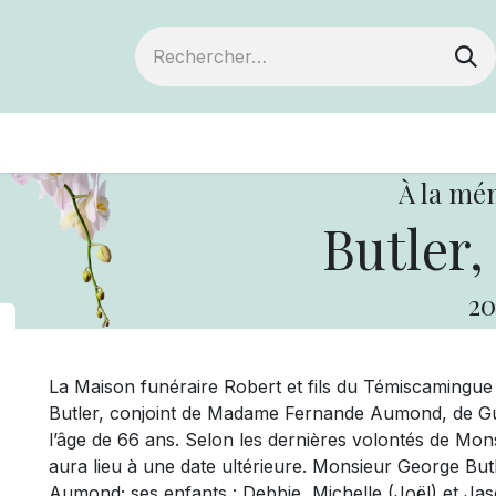
ts
Devenir membre
Votre coopérative
À la mé
Butler,
20
La Maison funéraire Robert et fils du Témiscamingu
Butler, conjoint de Madame Fernande Aumond, de Gué
l’âge de 66 ans. Selon les dernières volontés de Mo
aura lieu à une date ultérieure. Monsieur George Butl
Aumond; ses enfants : Debbie, Michelle (Joël) et Jaso