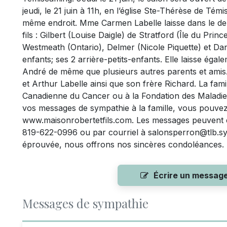
jeudi, le 21 juin à 11h, en l’église Ste-Thérèse de Té
même endroit. Mme Carmen Labelle laisse dans le de
fils : Gilbert (Louise Daigle) de Stratford (Île du Pr
Westmeath (Ontario), Delmer (Nicole Piquette) et Dan
enfants; ses 2 arrière-petits-enfants. Elle laisse éga
André de même que plusieurs autres parents et amis. E
et Arthur Labelle ainsi que son frère Richard. La famil
Canadienne du Cancer ou à la Fondation des Maladi
vos messages de sympathie à la famille, vous pouvez 
www.maisonrobertetfils.com. Les messages peuvent é
819-622-0996 ou par courriel à
salonsperron@tlb.s
éprouvée, nous offrons nos sincères condoléances.
Écrire un messag
Messages de sympathie