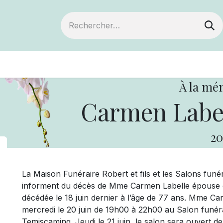
ts
Devenir membre
Votre coopérative
À la mé
Carmen Label
20
La Maison Funéraire Robert et fils et les Salons fu
informent du décès de Mme Carmen Labelle épouse d
décédée le 18 juin dernier à l’âge de 77 ans. Mme C
mercredi le 20 juin de 19h00 à 22h00 au Salon funéra
Temiscaming. Jeudi le 21 juin, le salon sera ouvert d