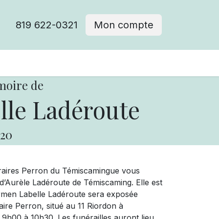
819 622-0321
Mon compte
moire de
le Ladéroute
20
néraires Perron du Témiscamingue vous
’Aurèle Ladéroute de Témiscaming. Elle est
armen Labelle Ladéroute sera exposée
ire Perron, situé au 11 Riordon à
e 9h00 à 10h30. Les funérailles auront lieu