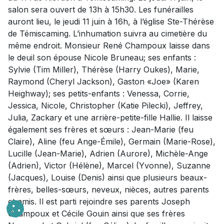
salon sera ouvert de 13h à 15h30. Les funérailles
auront lieu, le jeudi 11 juin à 16h, à l’église Ste-Thérèse
de Témiscaming. L’inhumation suivra au cimetière du
même endroit. Monsieur René Champoux laisse dans
le deuil son épouse Nicole Bruneau; ses enfants :
Sylvie (Tim Miller), Thérèse (Harry Oukes), Marie,
Raymond (Cheryl Jackson), Gaston «Joe» (Karen
Heighway); ses petits-enfants : Venessa, Corrie,
Jessica, Nicole, Christopher (Katie Pilecki), Jeffrey,
Julia, Zackary et une arrière-petite-fille Hallie. Il laisse
également ses frères et sœurs : Jean-Marie (feu
Claire), Aline (feu Ange-Émile), Germain (Marie-Rose),
Lucille (Jean-Marie), Adrien (Aurore), Michèle-Ange
(Adrien), Victor (Hélène), Marcel (Yvonne), Suzanne
(Jacques), Louise (Denis) ainsi que plusieurs beaux-
frères, belles-sœurs, neveux, nièces, autres parents
et amis. Il est parti rejoindre ses parents Joseph
Champoux et Cécile Gouin ainsi que ses frères