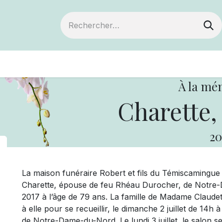
ts
Devenir membre
Votre coopérative
À la mé
Charette,
20
La maison funéraire Robert et fils du Témiscamingu
Charette, épouse de feu Rhéau Durocher, de Notre-D
2017 à l’âge de 79 ans. La famille de Madame Claudett
à elle pour se recueillir, le dimanche 2 juillet de 14h 
de Notre-Dame-du-Nord. Le lundi 3 juillet, le salon s