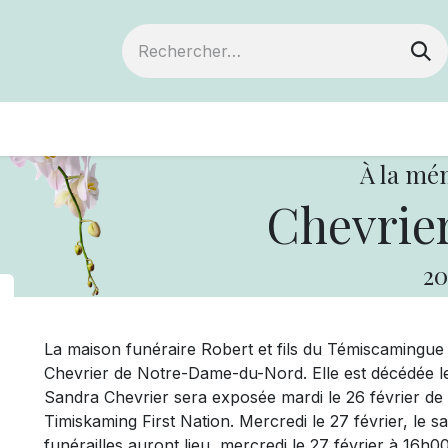
ts
Devenir membre
Votre coopérative
À la mé
Chevrier
20
La maison funéraire Robert et fils du Témiscaming
Chevrier de Notre-Dame-du-Nord. Elle est décédée le
Sandra Chevrier sera exposée mardi le 26 février de
Timiskaming First Nation. Mercredi le 27 février, le 
funérailles auront lieu, mercredi le 27 février à 16h