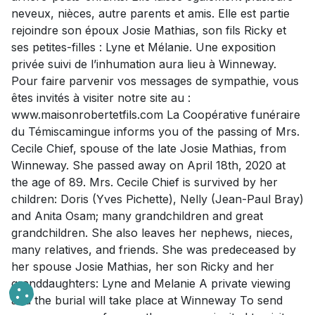
neveux, nièces, autre parents et amis. Elle est partie
rejoindre son époux Josie Mathias, son fils Ricky et
ses petites-filles : Lyne et Mélanie. Une exposition
privée suivi de l’inhumation aura lieu à Winneway.
Pour faire parvenir vos messages de sympathie, vous
êtes invités à visiter notre site au :
www.maisonrobertetfils.com La Coopérative funéraire
du Témiscamingue informs you of the passing of Mrs.
Cecile Chief, spouse of the late Josie Mathias, from
Winneway. She passed away on April 18th, 2020 at
the age of 89. Mrs. Cecile Chief is survived by her
children: Doris (Yves Pichette), Nelly (Jean-Paul Bray)
and Anita Osam; many grandchildren and great
grandchildren. She also leaves her nephews, nieces,
many relatives, and friends. She was predeceased by
her spouse Josie Mathias, her son Ricky and her
granddaughters: Lyne and Melanie A private viewing
and the burial will take place at Winneway To send