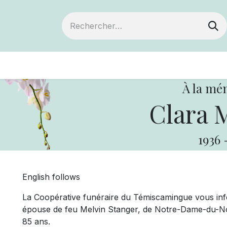
ts
Devenir membre
Votre coopérative
À la mé
Clara 
1936
English follows
La Coopérative funéraire du Témiscamingue vous i
épouse de feu Melvin Stanger, de Notre-Dame-du-Nord.
85 ans.