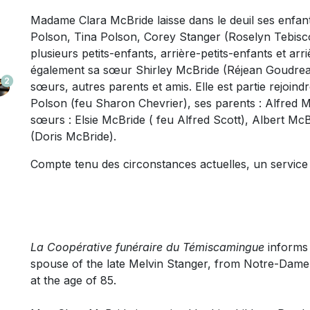
Madame Clara McBride laisse dans le deuil ses enfan
Polson, Tina Polson, Corey Stanger (Roselyn Tebiscon
plusieurs petits-enfants, arrière-petits-enfants et arri
également sa sœur Shirley McBride (Réjean Goudreaul
2
sœurs, autres parents et amis. Elle est partie rejoin
Polson (feu Sharon Chevrier), ses parents : Alfred McB
sœurs : Elsie McBride ( feu Alfred Scott), Albert M
(Doris McBride).
Compte tenu des circonstances actuelles, un service
La Coopérative funéraire du Témiscamingue
informs 
spouse of the late Melvin Stanger, from Notre-Dam
at the age of 85.