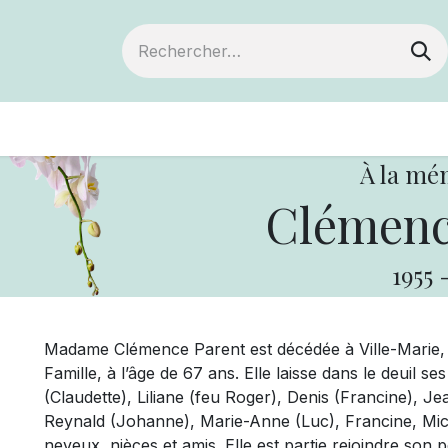
ts
Devenir membre
Votre coopérative
À la mé
Clémenc
1955
Madame Clémence Parent est décédée à Ville-Marie, l
Famille, à l’âge de 67 ans. Elle laisse dans le deuil 
(Claudette), Liliane (feu Roger), Denis (Francine), Jea
Reynald (Johanne), Marie-Anne (Luc), Francine, Mich
neveux, nièces et amis. Elle est partie rejoindre son 