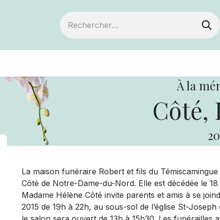
ts
Devenir membre
Votre coopérative
À la mé
Côté, 
20
La maison funéraire Robert et fils du Témiscaming
Côté de Notre-Dame-du-Nord. Elle est décédée le 18 m
Madame Hélène Côté invite parents et amis à se joindre
2015 de 19h à 22h, au sous-sol de l’église St-Josep
le salon sera ouvert de 13h à 15h30. Les funérailles au