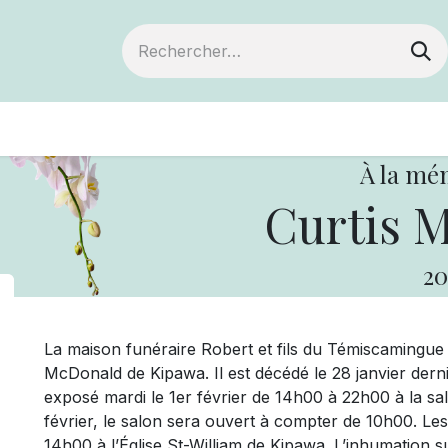
ts
Devenir membre
Votre coopérative
À la mé
Curtis 
20
La maison funéraire Robert et fils du Témiscamingue
McDonald de Kipawa. Il est décédé le 28 janvier dern
exposé mardi le 1er février de 14h00 à 22h00 à la s
février, le salon sera ouvert à compter de 10h00. Les 
14h00 à l’Église St-William de Kipawa. L’inhumation 