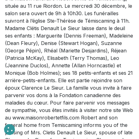
située au 11 rue Riordon. Le mercredi 30 décembre, le
salon sera ouvert de 9h à 10h30. Les funérailles
suivront à l’église Ste-Thérèse de Témiscaming à 11h.
Madame Clétis Denault Le Sieur laisse dans le deuil
ses enfants : Marguerite (Dennis Freeman), Madeleine
(Dean Fleury), Denise (Stewart Hogan), Suzanne
(George Pépin), Rhéal (Mariette Desjardins), Réjean
(Patricia McKay), Elisabeth (Terry Thomas), Leo
(Jeannine Duclos), Annette (Allan Horncastle) et
Monique (Bob Holmes); ses 18 petits-enfants et ses 21
arrière-petits-enfants. Elle est partie rejoindre son
époux Clarence Le Sieur. La famille vous invite à faire
parvenir vos dons à la Fondation canadienne des
maladies du cœur. Pour faire parvenir vos messages
de sympathie, vous êtes invités à visiter notre site Web
au www.maisonrobertetfils.com Robert and son
funeral home from Temiscaming informs you of the
passing of Mrs. Cletis Denault Le Sieur, spouse of late