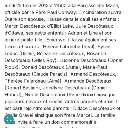
lundi 25 février 2013 à 11h00 à la Paroisse Ste Marie,
officiée par le Père Paul Conway. L’incinération suivra.
Outre son épouse, il laisse dans le deuil ses enfants :
Martin Descôteaux d’Elliot Lake, Julie Descôteaux
d’Ottawa, ses petits enfants : Adrian et Lina et son
arrière-petite-fille : Emersyn. Il laisse également ses
frères et sœurs : Hélène Labrèche (Réal), Sylvie
Leduc (Gilles), Réjeanne Descôteaux, Rosanne
Descôteaux (Gilles Roy), Lucienne Descôteaux (Donat
Rioux), Donald Descôteaux (June), Marie-Paul
Descôteaux (Claude Paradis), Armand Descôteaux,
Thérèse Falardeau (Aimé), Armande Descôteaux
(Robert Bastien), Jocelyne Descôteaux (Daniel
Hubert), Nicole Descôteaux (René Rioux) ainsi que
plusieurs neveux et nièces, autres parents et amis. Il
est parti rejoindre ses parents : Didace Descôteaux et
Cécile Gravel ainsi que son frère Marcel. La famille
vous invite à faire un don commémoratif à