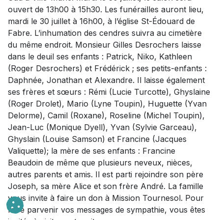
ouvert de 13h00 à 15h30. Les funérailles auront lieu,
mardi le 30 juillet à 16h00, à l’église St-Édouard de
Fabre. L’inhumation des cendres suivra au cimetière
du même endroit. Monsieur Gilles Desrochers laisse
dans le deuil ses enfants : Patrick, Niko, Kathleen
(Roger Desrochers) et Frédérick ; ses petits-enfants :
Daphnée, Jonathan et Alexandre. Il laisse également
ses frères et sœurs : Rémi (Lucie Turcotte), Ghyslaine
(Roger Drolet), Mario (Lyne Toupin), Huguette (Yvan
Delorme), Camil (Roxane), Roseline (Michel Toupin),
Jean-Luc (Monique Dyell), Yvan (Sylvie Garceau),
Ghyslain (Louise Samson) et Francine (Jacques
Valiquette); la mère de ses enfants : Francine
Beaudoin de même que plusieurs neveux, nièces,
autres parents et amis. Il est parti rejoindre son père
Joseph, sa mère Alice et son frère André. La famille
vous invite à faire un don à Mission Tournesol. Pour
faire parvenir vos messages de sympathie, vous êtes