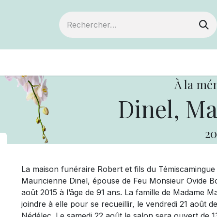
ts
Devenir membre
Votre coopérative
À la mé
Dinel, Ma
20
La maison funéraire Robert et fils du Témiscaming
Mauricienne Dinel, épouse de Feu Monsieur Ovide Bo
août 2015 à l’âge de 91 ans. La famille de Madame Mau
joindre à elle pour se recueillir, le vendredi 21 août 
Nédélec. Le samedi 22 août le salon sera ouvert de 13