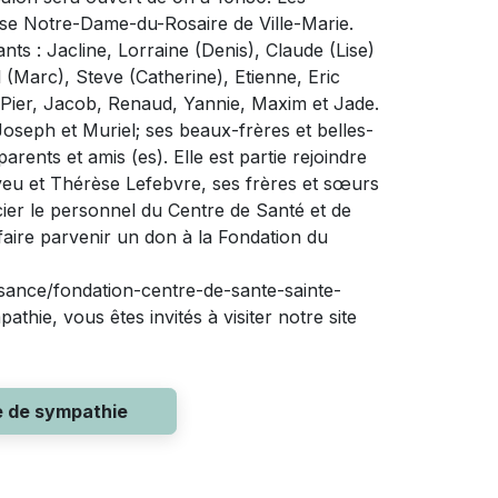
église Notre-Dame-du-Rosaire de Ville-Marie.
ts : Jacline, Lorraine (Denis), Claude (Lise)
l (Marc), Steve (Catherine), Etienne, Eric
e-Pier, Jacob, Renaud, Yannie, Maxim et Jade.
Joseph et Muriel; ses beaux-frères et belles-
ents et amis (es). Elle est partie rejoindre
u et Thérèse Lefebvre, ses frères et sœurs
ercier le personnel du Centre de Santé et de
aire parvenir un don à la Fondation du
sance/fondation-centre-de-sante-sainte-
thie, vous êtes invités à visiter notre site
e de sympathie