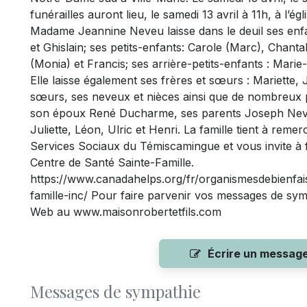
funérailles auront lieu, le samedi 13 avril à 11h, à l’
Madame Jeannine Neveu laisse dans le deuil ses enfan
et Ghislain; ses petits-enfants: Carole (Marc), Chanta
(Monia) et Francis; ses arrière-petits-enfants : Mari
Elle laisse également ses frères et sœurs : Mariette, 
sœurs, ses neveux et nièces ainsi que de nombreux par
son époux René Ducharme, ses parents Joseph Neve
Juliette, Léon, Ulric et Henri. La famille tient à rem
Services Sociaux du Témiscamingue et vous invite à f
Centre de Santé Sainte-Famille.
https://www.canadahelps.org/fr/organismesdebienfai
famille-inc/ Pour faire parvenir vos messages de sympa
Web au www.maisonrobertetfils.com
Écrire un messag
Messages de sympathie