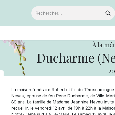
ts
Devenir membre
Votre coopérative
À la mé
Ducharme (Nev
20
La maison funéraire Robert et fils du Témiscaming
Neveu, épouse de feu René Ducharme, de Ville-Marie. 
89 ans. La famille de Madame Jeannine Neveu invite p
recueillir, le vendredi 12 avril de 19h à 22h à la Maiso
Notre-Dame sud à Ville-Marie. Le samedi 13 avril, le