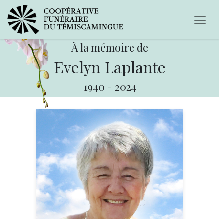
À la mémoire de
Evelyn Laplante
1940
-
2024