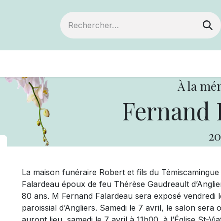
ts
Devenir membre
Votre coopérative
À la mé
Fernand 
20
La maison funéraire Robert et fils du Témiscamingu
Falardeau époux de feu Thérèse Gaudreault d’Angliers.
80 ans. M Fernand Falardeau sera exposé vendredi le
paroissial d’Angliers. Samedi le 7 avril, le salon sera
auront lieu, samedi le 7 avril à 11h00, à l’Église St-Vi