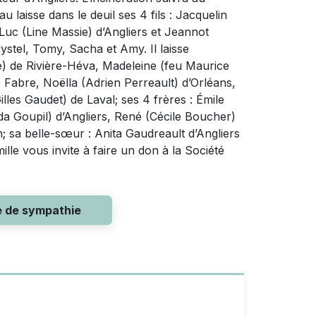
aisse dans le deuil ses 4 fils : Jacquelin
Luc (Line Massie) d’Angliers et Jeannot
ystel, Tomy, Sacha et Amy. Il laisse
e) de Rivière-Héva, Madeleine (feu Maurice
 Fabre, Noëlla (Adrien Perreault) d’Orléans,
lles Gaudet) de Laval; ses 4 frères : Émile
a Goupil) d’Angliers, René (Cécile Boucher)
; sa belle-sœur : Anita Gaudreault d’Angliers
lle vous invite à faire un don à la Société
e de sympathie