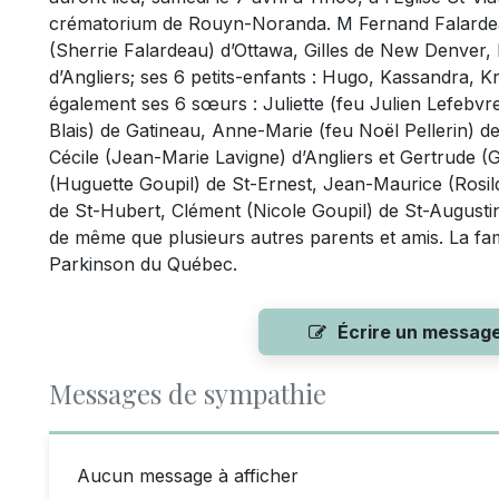
crématorium de Rouyn-Noranda. M Fernand Falardeau l
(Sherrie Falardeau) d’Ottawa, Gilles de New Denver, 
d’Angliers; ses 6 petits-enfants : Hugo, Kassandra, Kr
également ses 6 sœurs : Juliette (feu Julien Lefebvr
Blais) de Gatineau, Anne-Marie (feu Noël Pellerin) de
Cécile (Jean-Marie Lavigne) d’Angliers et Gertrude (Gi
(Huguette Goupil) de St-Ernest, Jean-Maurice (Rosild
de St-Hubert, Clément (Nicole Goupil) de St-Augustin
de même que plusieurs autres parents et amis. La fami
Parkinson du Québec.
Écrire un messag
Messages de sympathie
Aucun message à afficher