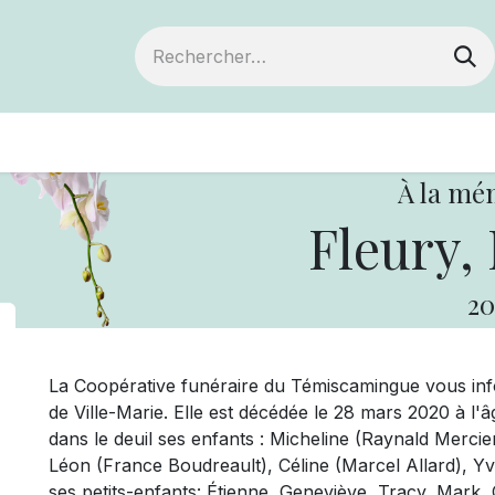
ts
Devenir membre
Votre coopérative
À la mé
Fleury, 
20
La Coopérative funéraire du Témiscamingue vous in
de Ville-Marie. Elle est décédée le 28 mars 2020 à l'
dans le deuil ses enfants : Micheline (Raynald Mercie
Léon (France Boudreault), Céline (Marcel Allard), Y
ses petits-enfants: Étienne, Geneviève, Tracy, Mark, 