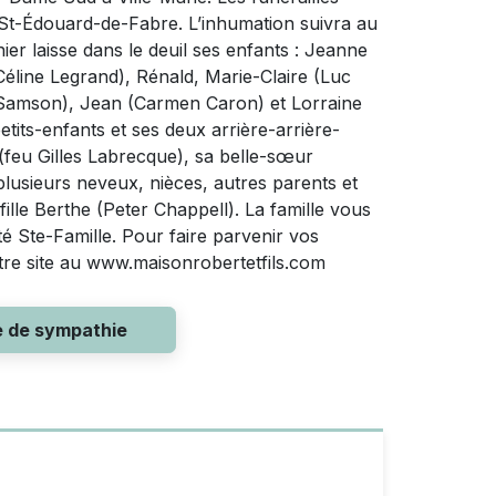
e St-Édouard-de-Fabre. L’inhumation suivra au
r laisse dans le deuil ses enfants : Jeanne
éline Legrand), Rénald, Marie-Claire (Luc
s Samson), Jean (Carmen Caron) et Lorraine
etits-enfants et ses deux arrière-arrière-
 (feu Gilles Labrecque), sa belle-sœur
lusieurs neveux, nièces, autres parents et
fille Berthe (Peter Chappell). La famille vous
té Ste-Famille. Pour faire parvenir vos
otre site au www.maisonrobertetfils.com
e de sympathie