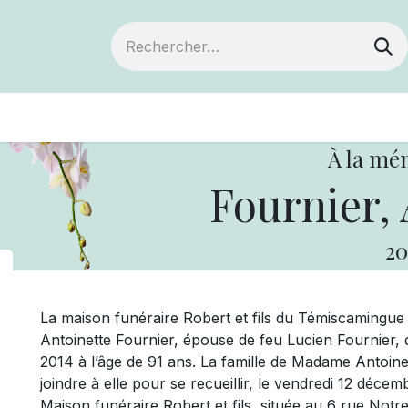
ts
Devenir membre
Votre coopérative
À la mé
Fournier, 
20
La maison funéraire Robert et fils du Témiscaming
Antoinette Fournier, épouse de feu Lucien Fournier, 
2014 à l’âge de 91 ans. La famille de Madame Antoinet
joindre à elle pour se recueillir, le vendredi 12 déce
Maison funéraire Robert et fils, située au 6 rue Notr