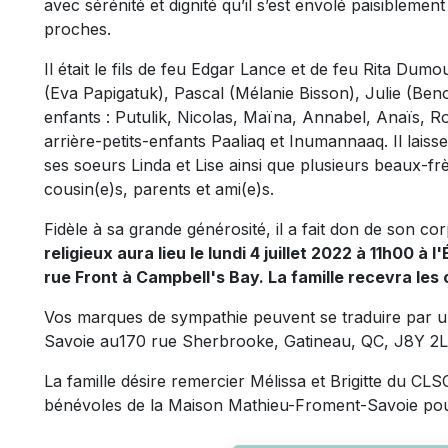
avec sérénité et dignité qu’il s’est envolé paisiblement
proches.
Il était le fils de feu Edgar Lance et de feu Rita Dumou
(Eva Papigatuk), Pascal (Mélanie Bisson), Julie (Benoî
enfants : Putulik, Nicolas, Maïna, Annabel, Anaïs, R
arrière-petits-enfants Paaliaq et Inumannaaq. Il laiss
ses soeurs Linda et Lise ainsi que plusieurs beaux-fr
cousin(e)s, parents et ami(e)s.
Fidèle à sa grande générosité, il a fait don de son co
religieux aura lieu le lundi 4 juillet 2022 à 11h00 à 
rue Front à Campbell's Bay. La famille recevra les
Vos marques de sympathie peuvent se traduire par 
Savoie au170 rue Sherbrooke, Gatineau, QC, J8Y 2L
La famille désire remercier Mélissa et Brigitte du CLS
bénévoles de la Maison Mathieu-Froment-Savoie pour