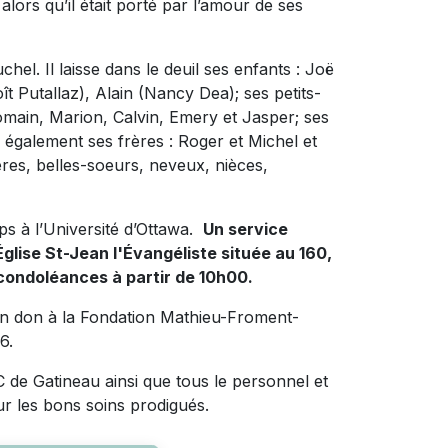
 alors qu’il était porté par l’amour de ses
chel. Il laisse dans le deuil ses enfants : Joë
t Putallaz), Alain (Nancy Dea); ses petits-
omain, Marion, Calvin, Emery et Jasper; ses
e également ses frères : Roger et Michel et
ères, belles-soeurs, neveux, nièces,
rps à l’Université d’Ottawa.
Un service
l'Église St-Jean l'Évangéliste située au 160,
 condoléances à partir de 10h00.
un don à la Fondation Mathieu-Froment-
6.
C de Gatineau ainsi que tous le personnel et
 les bons soins prodigués.