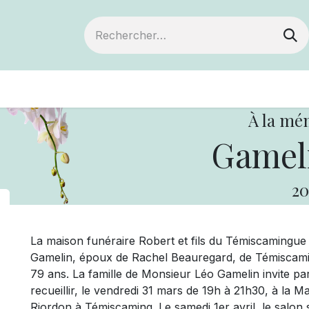
ts
Devenir membre
Votre coopérative
À la mé
Gameli
20
La maison funéraire Robert et fils du Témiscamingu
Gamelin, époux de Rachel Beauregard, de Témiscaming
79 ans. La famille de Monsieur Léo Gamelin invite par
recueillir, le vendredi 31 mars de 19h à 21h30, à la Ma
Riordon à Témiscaming. Le samedi 1er avril, le salon