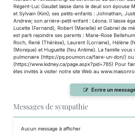
Régent-Luc Gaudet laisse dans le deuil son épouse Ma
et Sylvain (Kim); ses petits-enfants : Johnathan, Ju
Andrew; son arrière-petit-enfant : Léona. Il laisse é
Lucette (Fernand), Robert (Marielle) et Gabriel de mê
est parti rejoindre ses parents : Marie-Rose Bellehum
Roch, René (Thérèse), Laurent (Lorraine), Hélène (f
(Monique) et Huguette (feu Antime). La famille vous in
pulmonaire (https://pq.poumon.ca/faire-un-don/) ou 
(https://www.kidney.ca/page.aspx?pid=785) Pour fai
êtes invités à visiter notre site Web au www.maisonro
Écrire un messag
Messages de sympathie
Aucun message à afficher