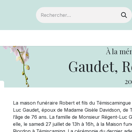
ts
Devenir membre
Votre coopérative
À la mé
Gaudet, R
20
La maison funéraire Robert et fils du Témiscamingu
Luc Gaudet, époux de Madame Gisèle Davidson, de Témi
l’âge de 76 ans. La famille de Monsieur Régent-Luc Ga
elle, le samedi 27 juillet de 13h à 16h, à la Maison fun
Riordon à Témiscaming. La cérémonie du dernier adie