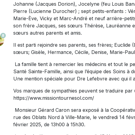
Johanne (Jacques Dorion), Jocelyne (feu Louis Banal
Pierre (Lucienne Durocher) ; sept petits-enfants : Vé
Marie-Ève, Vicky et Marc-André et neuf arrière-petits-
son frère Jacques, ses sœurs Thérèse, Lauréanne et L
sœurs autres parents et amis.
8
Il est parti rejoindre ses parents, ses frères; Euclide
sœurs; Gisèle, Hermance, Cécile, Denise, Marie-Paul
La famille tient à remercier les médecins et tout le p
Santé Sainte-Famille, ainsi que l’équipe des Soins à d
Une mention spéciale pour Dre Lefebvre avec qui il a
Vos marques de sympathies peuvent se traduire par 
https://www.missiontournesol.com/
Monsieur Gérard Caron sera exposé à la Coopérativ
rue des Oblats Nord à Ville-Marie, le vendredi 14 fév
février 2025, de 13h00 à 15h30.