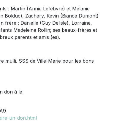
fants : Martin (Annie Lefebvre) et Mélanie
bien Bolduc), Zachary, Kevin (Bianca Dumont)
n frère : Danielle (Guy Delisle), Lorraine,
nfants Madeleine Rollin; ses beaux-frères et
breux parents et amis (es).
tre multi. SSS de Ville-Marie pour les bons
n don à la
2A9
aire-un-don.html