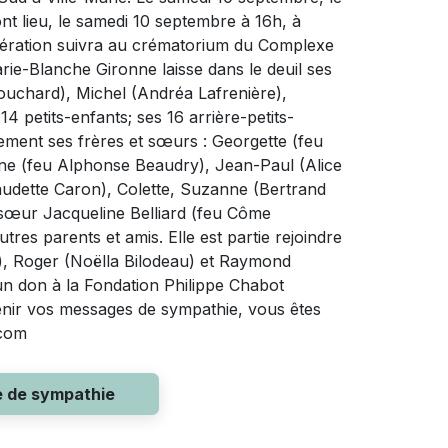
nt lieu, le samedi 10 septembre à 16h, à
inération suivra au crématorium du Complexe
e-Blanche Gironne laisse dans le deuil ses
uchard), Michel (Andréa Lafrenière),
4 petits-enfants; ses 16 arrière-petits-
galement ses frères et sœurs : Georgette (feu
eine (feu Alphonse Beaudry), Jean-Paul (Alice
audette Caron), Colette, Suzanne (Bertrand
sœur Jacqueline Belliard (feu Côme
es parents et amis. Elle est partie rejoindre
), Roger (Noëlla Bilodeau) et Raymond
 un don à la Fondation Philippe Chabot
nir vos messages de sympathie, vous êtes
.com
e de sympathie