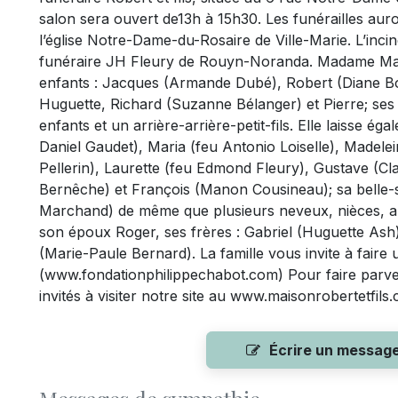
salon sera ouvert de13h à 15h30. Les funérailles auro
l’église Notre-Dame-du-Rosaire de Ville-Marie. L’inc
funéraire JH Fleury de Rouyn-Noranda. Madame Mari
enfants : Jacques (Armande Dubé), Robert (Diane Bo
Huguette, Richard (Suzanne Bélanger) et Pierre; ses 1
enfants et un arrière-arrière-petit-fils. Elle laisse é
Daniel Gaudet), Maria (feu Antonio Loiselle), Madel
Pellerin), Laurette (feu Edmond Fleury), Gustave (Cl
Bernêche) et François (Manon Cousineau); sa belle-
Marchand) de même que plusieurs neveux, nièces, autr
son époux Roger, ses frères : Gabriel (Huguette Ash
(Marie-Paule Bernard). La famille vous invite à faire
(www.fondationphilippechabot.com) Pour faire parve
invités à visiter notre site au www.maisonrobertetfils
Écrire un messag