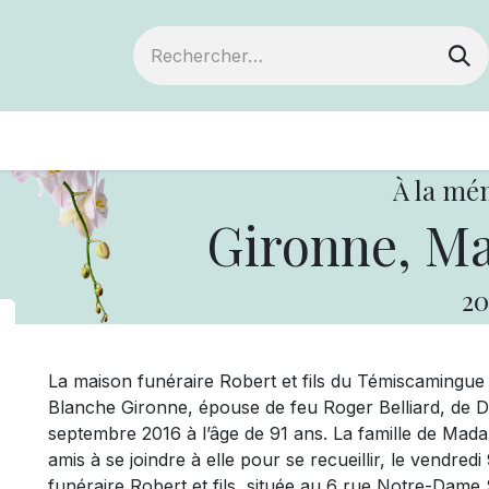
ts
Devenir membre
Votre coopérative
À la mé
Gironne, Ma
20
La maison funéraire Robert et fils du Témiscamingu
Blanche Gironne, épouse de feu Roger Belliard, de D
septembre 2016 à l’âge de 91 ans. La famille de Mad
amis à se joindre à elle pour se recueillir, le vendre
funéraire Robert et fils, située au 6 rue Notre-Dame 