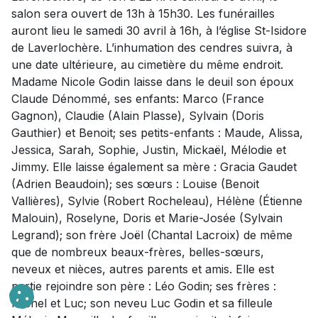
salon sera ouvert de 13h à 15h30. Les funérailles
auront lieu le samedi 30 avril à 16h, à l’église St-Isidore
de Laverlochère. L’inhumation des cendres suivra, à
une date ultérieure, au cimetière du même endroit.
Madame Nicole Godin laisse dans le deuil son époux
Claude Dénommé, ses enfants: Marco (France
Gagnon), Claudie (Alain Plasse), Sylvain (Doris
Gauthier) et Benoit; ses petits-enfants : Maude, Alissa,
Jessica, Sarah, Sophie, Justin, Mickaël, Mélodie et
Jimmy. Elle laisse également sa mère : Gracia Gaudet
(Adrien Beaudoin); ses sœurs : Louise (Benoit
Vallières), Sylvie (Robert Rocheleau), Hélène (Étienne
Malouin), Roselyne, Doris et Marie-Josée (Sylvain
Legrand); son frère Joël (Chantal Lacroix) de même
que de nombreux beaux-frères, belles-sœurs,
neveux et nièces, autres parents et amis. Elle est
partie rejoindre son père : Léo Godin; ses frères :
Michel et Luc; son neveu Luc Godin et sa filleule