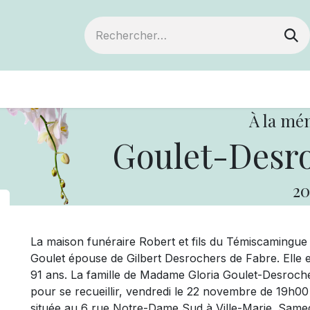
ts
Devenir membre
Votre coopérative
À la mé
Goulet-Desro
20
La maison funéraire Robert et fils du Témiscamingu
Goulet épouse de Gilbert Desrochers de Fabre. Elle 
91 ans. La famille de Madame Gloria Goulet-Desrochers
pour se recueillir, vendredi le 22 novembre de 19h00 
située au 6 rue Notre-Dame Sud à Ville-Marie. Samed