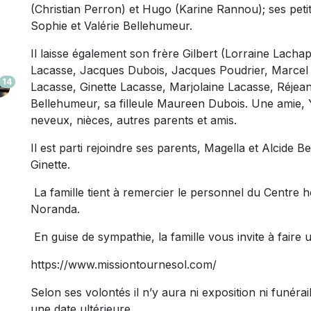
(Christian Perron) et Hugo (Karine Rannou); ses peti
Sophie et Valérie Bellehumeur.
Il laisse également son frère Gilbert (Lorraine Lachap
Lacasse, Jacques Dubois, Jacques Poudrier, Marcel
14
Lacasse, Ginette Lacasse, Marjolaine Lacasse, Réjean
Bellehumeur, sa filleule Maureen Dubois. Une amie,
neveux, nièces, autres parents et amis.
Il est parti rejoindre ses parents, Magella et Alcide
Ginette.
La famille tient à remercier le personnel du Centre h
Noranda.
En guise de sympathie, la famille vous invite à faire
https://www.missiontournesol.com/
Selon ses volontés il n’y aura ni exposition ni funéra
une date ultérieure.