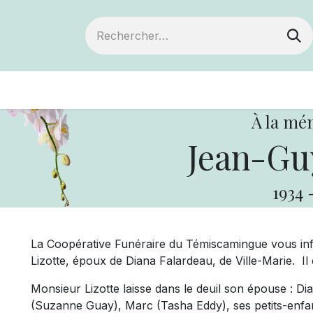
ts
Devenir membre
Votre coopérative
À la mé
Jean-Guy
1934
La Coopérative Funéraire du Témiscamingue vous i
Lizotte, époux de Diana Falardeau, de Ville-Marie. Il 
Monsieur Lizotte laisse dans le deuil son épouse : Di
(Suzanne Guay), Marc (Tasha Eddy), ses petits-enfan