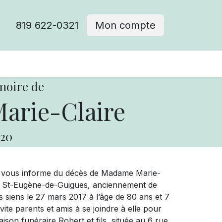
819 622-0321
Mon compte
moire de
arie-Claire
20
ue vous informe du décès de Madame Marie-
e St-Eugène-de-Guigues, anciennement de
s siens le 27 mars 2017 à l’âge de 80 ans et 7
te parents et amis à se joindre à elle pour
aison funéraire Robert et fils, située au 6 rue