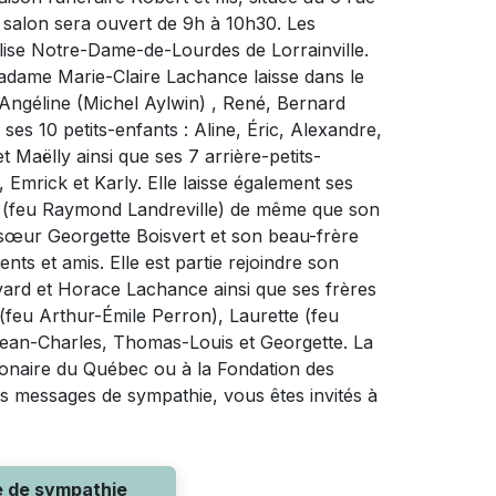
e salon sera ouvert de 9h à 10h30. Les
’église Notre-Dame-de-Lourdes de Lorrainville.
adame Marie-Claire Lachance laisse dans le
 Angéline (Michel Aylwin) , René, Bernard
es 10 petits-enfants : Aline, Éric, Alexandre,
 Maëlly ainsi que ses 7 arrière-petits-
Emrick et Karly. Elle laisse également ses
 (feu Raymond Landreville) de même que son
e-sœur Georgette Boisvert et son beau-frère
ts et amis. Elle est partie rejoindre son
ard et Horace Lachance ainsi que ses frères
(feu Arthur-Émile Perron), Laurette (feu
Jean-Charles, Thomas-Louis et Georgette. La
lmonaire du Québec ou à la Fondation des
s messages de sympathie, vous êtes invités à
e de sympathie