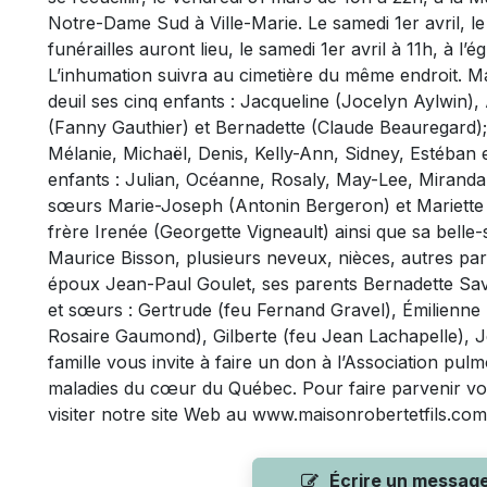
Notre-Dame Sud à Ville-Marie. Le samedi 1er avril, l
funérailles auront lieu, le samedi 1er avril à 11h, à l
L’inhumation suivra au cimetière du même endroit. M
deuil ses cinq enfants : Jacqueline (Jocelyn Aylwin),
(Fanny Gauthier) et Bernadette (Claude Beauregard); s
Mélanie, Michaël, Denis, Kelly-Ann, Sidney, Estéban et
enfants : Julian, Océanne, Rosaly, May-Lee, Miranda, 
sœurs Marie-Joseph (Antonin Bergeron) et Mariette
frère Irenée (Georgette Vigneault) ainsi que sa bell
Maurice Bisson, plusieurs neveux, nièces, autres paren
époux Jean-Paul Goulet, ses parents Bernadette Sav
et sœurs : Gertrude (feu Fernand Gravel), Émilienne 
Rosaire Gaumond), Gilberte (feu Jean Lachapelle), 
famille vous invite à faire un don à l’Association pu
maladies du cœur du Québec. Pour faire parvenir vo
visiter notre site Web au www.maisonrobertetfils.com
Écrire un messag