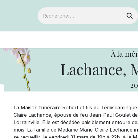
ts
Devenir membre
Votre coopérative
À la mé
Lachance, M
20
La Maison funéraire Robert et fils du Témiscaming
Claire Lachance, épouse de feu Jean-Paul Goulet d
Lorrainville. Elle est décédée paisiblement entouré de
mois. La famille de Madame Marie-Claire Lachance invi
se recueillir, le vendredi 31 mars de 19h à 22h, à la M